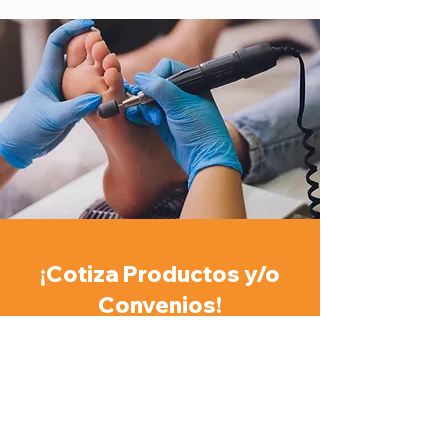
¡Cotiza Productos y/o
Convenios!
Nombre
*
Apellidos